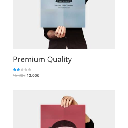
Premium Quality
15,00
€
12,00
€
Note
2.00
sur
5