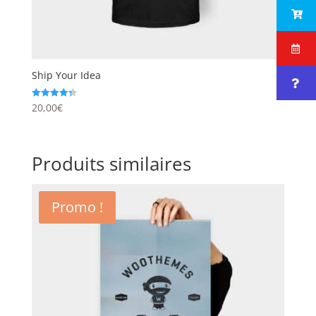
Ship Your Idea
20,00
€
Note
4.33
sur 5
Produits similaires
Promo !