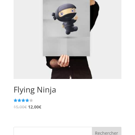
Flying Ninja
15,00
€
12,00
€
Note
4.00
sur 5