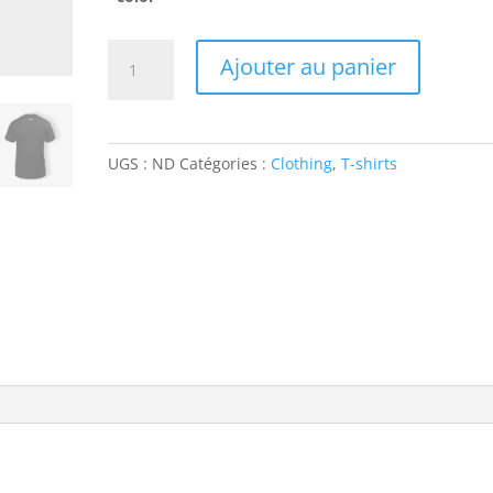
quantité
Ajouter au panier
de
Ship
Your
Idea
UGS :
ND
Catégories :
Clothing
,
T-shirts