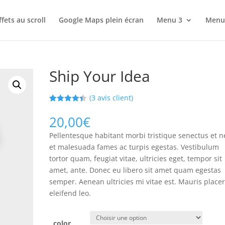
ffets au scroll
Google Maps plein écran
Menu 3
Menu
Ship Your Idea
(
3
avis client)
Noté
3
4.33
sur 5
20,00
€
basé sur
notations
Pellentesque habitant morbi tristique senectus et n
client
et malesuada fames ac turpis egestas. Vestibulum
tortor quam, feugiat vitae, ultricies eget, tempor sit
amet, ante. Donec eu libero sit amet quam egestas
semper. Aenean ultricies mi vitae est. Mauris placer
eleifend leo.
color