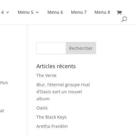
 4
Menu 5
Menu 6
Menu 7
Menu 8
Articles récents
The Verve
etus
Blur, l’éternel groupe rival
d’Oasis sort un nouvel
album
Oasis
at
The Black Keys
Aretha Franklin