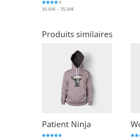
30,00
€
–
35,00
€
Note
4.00
sur 5
Produits similaires
Patient Ninja
Wo