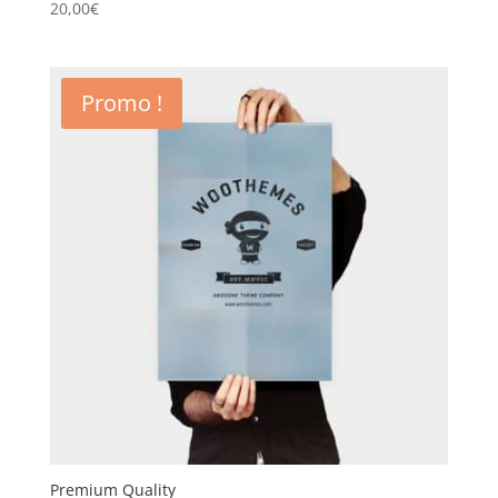
20,00
€
Note
4.50
sur 5
Promo !
Premium Quality