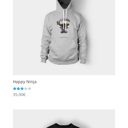
Happy Ninja
35,00
€
Note
3.00
sur 5