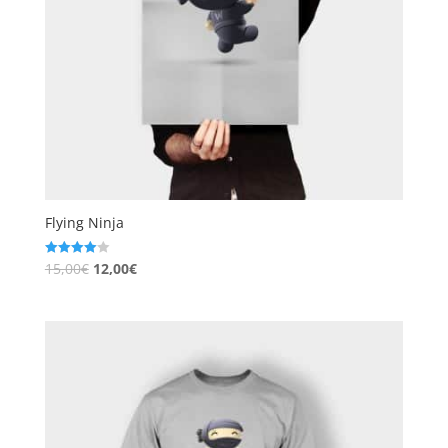
Flying Ninja
15,00
€
12,00
€
Note
4.00
sur 5