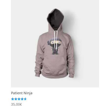
Patient Ninja
35,00
€
Note
4.67
sur 5