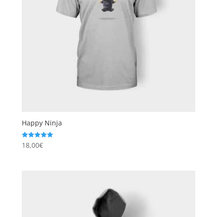
Happy Ninja
18,00
€
Note
5.00
sur 5