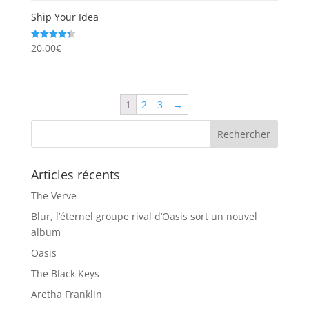
Ship Your Idea
20,00
€
Note
4.33
sur 5
1
2
3
→
Articles récents
The Verve
Blur, l’éternel groupe rival d’Oasis sort un nouvel
album
Oasis
The Black Keys
Aretha Franklin