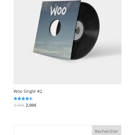
Woo Single #2
3,00
€
2,00
€
Note
4.50
sur 5