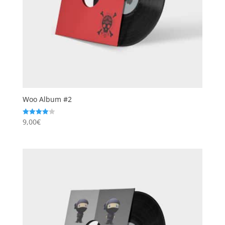
Woo Album #2
9,00
€
Note
4.00
sur 5