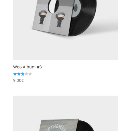
Woo Album #3
9,00
€
Note
3.00
sur 5