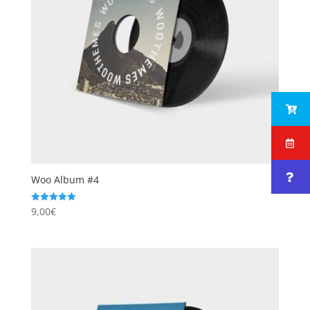
Woo Album #4
9,00
€
Note
5.00
sur 5